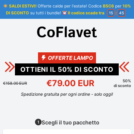
SALDI ESTIVI!
Offerte calde per l'estate! Codice
B5C6
per
10%
DI SCONTO
su tutti i bundle!
Il codice scade tra
15
:
45
OFFERTE LAMPO
OTTIENI IL
50
% DI SCONTO
€79.00 EUR
50%
€158.00 EUR
di sconto
Spedizione gratuita per ogni ordine - solo oggi!
Scegli il tuo pacchetto
1