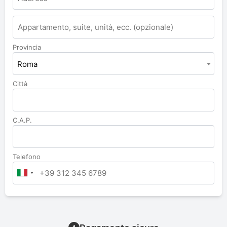
Appartamento,
suite,
unità,
Provincia
ecc.
Roma
Città
C.A.P.
Telefono