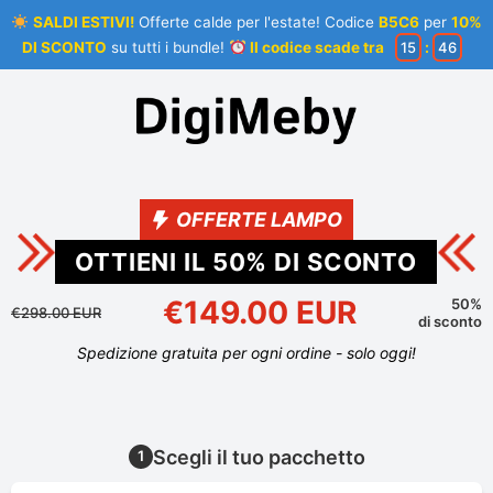
SALDI ESTIVI!
Offerte calde per l'estate! Codice
B5C6
per
10%
DI SCONTO
su tutti i bundle!
Il codice scade tra
15
:
45
OFFERTE LAMPO
OTTIENI IL
50
% DI SCONTO
€149.00 EUR
50%
€298.00 EUR
di sconto
Spedizione gratuita per ogni ordine - solo oggi!
Scegli il tuo pacchetto
1