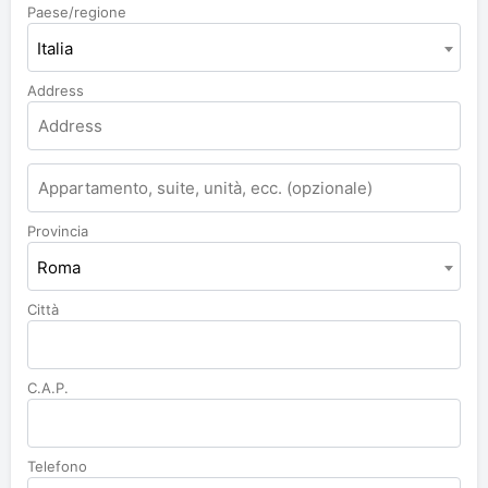
Paese/regione
Italia
Address
Appartamento,
suite,
unità,
Provincia
ecc.
Roma
Città
C.A.P.
Telefono