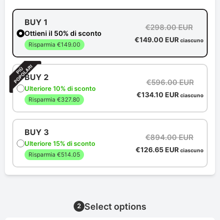
BUY 1
€298.00 EUR
Ottieni il 50% di sconto
€149.00 EUR
ciascuno
Risparmia €149.00
BUY 2
€596.00 EUR
Ulteriore 10% di sconto
€134.10 EUR
ciascuno
Risparmia €327.80
BUY 3
€894.00 EUR
Ulteriore 15% di sconto
€126.65 EUR
ciascuno
Risparmia €514.05
Select options
2